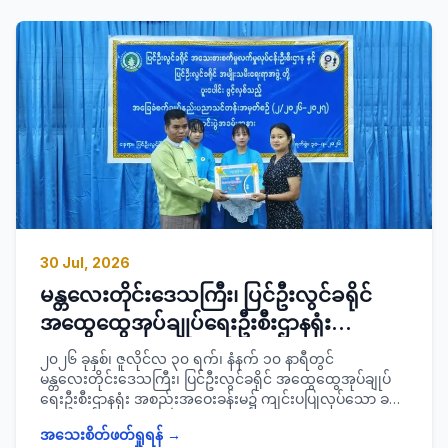
ဥက္ကဋ္ဌ ခရိုင်အုပ်ချုပ်ရေးမှူး ဦးအောင်ကိုနှင့်အဖွဲ့ဝင်များ၊ မြို့နယ်
စီမံခန့်ခွဲရေးနှင့်အုပ်ချုပ်ရေး ကော်မတီဥက္ကဋ္ဌနှင့် အဖွဲ့ဝင်များ၊
ခရိုင်အဆင့်ဌာနဆိုင်ရာတာဝန်ရှိသူများ၊ ဆရာ/ဆရာများ၊
ကျောင်းသား/ သူများ တက်ရောက်ခဲ့ပြီး ကျောင်းသား ၂၁၉ ဦး
နှင့် ကျောင်းသူ ၁၈၈ ဦးတို့အား နိုင်ငံသားစိစစ်ရေးကတ်နှင့် UID
ကတ်များ ဆောင်ရွက်ပေးခဲ့ကြောင်း သတင်းရရှိပါသည်။
30 Jul, 2026
မန္တလေးတိုင်းဒေသကြီး၊ ပြင်ဦးလွင်ခရိုင်
အထွေထွေအုပ်ချုပ်ရေးဦးစီးဌာနရုံး
အစည်းအဝေးခန်းမ၌ ကျင်းပ ပြုလုပ်သော
၂၀၂၆ ခုနှစ်၊ ဇူလိုင်လ ၃၀ ရက်၊ နံနက် ၁၀ နာရီတွင်
အခြေခံစက်ချုပ်နည်းပညာသင်တန်းအမှတ်
မန္တလေးတိုင်းဒေသကြီး၊ ပြင်ဦးလွင်ခရိုင် အထွေထွေအုပ်ချုပ်
ရေးဦးစီးဌာနရုံး အစည်းအဝေးခန်းမ၌ ကျင်းပပြုလုပ်သော ခရိုင်
စဉ်(၂/၂၀၂၆-၂၀၂၇) သင်တန်းဆင်းပွဲ
အသေးစားစက်မှုလက်မှု လုပ်ငန်းဦးစီးဌာနနှင့် ခရိုင်အမျိုးသမီး
အခမ်းအနားသို့ တက်ရောက်
အသေးစိတ်ဖတ်ရှုရန် →
ရေးရာအဖွဲ့တို့ ပူးပေါင်းဖွင့်လှစ်သည့် အခြေခံစက်ချုပ်နည်း