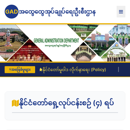
GAD
အထွေထွေအုပ်ချုပ်ရေးဦးစီးဌာန
နိုင်ငံတော်မူဝါဒ လိုက်နာရေး (Policy)
|
အခြေခ
အခြေခံမူများ
နိုင်ငံတော်ရှေ့လုပ်ငန်းစဉ် (၄) ရပ်