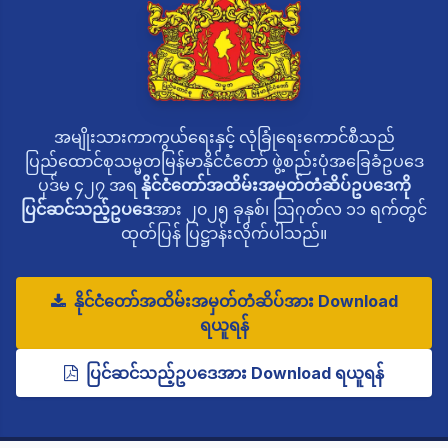
အမျိုးသားကာကွယ်ရေးနှင့် လုံခြုံရေးကောင်စီသည်
ပြည်ထောင်စုသမ္မတမြန်မာနိုင်ငံတော် ဖွဲ့စည်းပုံအခြေခံဥပဒေ
ပုဒ်မ ၄၂၇ အရ
နိုင်ငံတော်အထိမ်းအမှတ်တံဆိပ်ဥပဒေကို
ပြင်ဆင်သည့်ဥပဒေ
အား ၂၀၂၅ ခုနှစ်၊ ဩဂုတ်လ ၁၁ ရက်တွင်
ထုတ်ပြန် ပြဋ္ဌာန်းလိုက်ပါသည်။
နိုင်ငံတော်အထိမ်းအမှတ်တံဆိပ်အား Download
ရယူရန်
ပြင်ဆင်သည့်ဥပဒေအား Download ရယူရန်