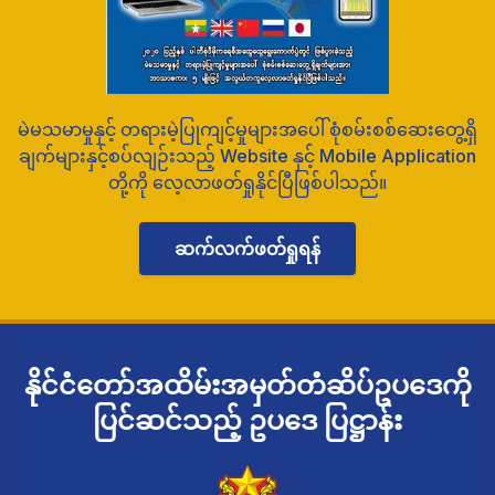
မဲမသမာမှုနှင့် တရားမဲ့ပြုကျင့်မှုများအပေါ် စုံစမ်းစစ်ဆေးတွေ့ရှိ
ချက်များနှင့်စပ်လျဉ်းသည့် Website နှင့် Mobile Application
တို့ကို လေ့လာဖတ်ရှုနိုင်ပြီဖြစ်ပါသည်။
ဆက်လက်ဖတ်ရှုရန်
နိုင်ငံတော်အထိမ်းအမှတ်တံဆိပ်ဥပဒေကို
ပြင်ဆင်သည့် ဥပဒေ ပြဋ္ဌာန်း