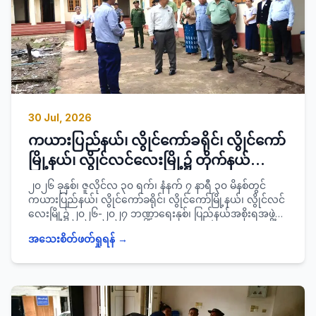
ပြီးမြောက်အောင်တက်ရောက်ခဲ့ကြသော ရပ်ကွက်/
ကျေးရွာအုပ်စု အုပ်ချုပ်ရေးမှူးများအား သင်တန်းဆင်း
လက်မှတ်များ ပေးအပ်ခဲ့ကြောင်း သတင်းရရှိပါသည်။
30 Jul, 2026
ကယားပြည်နယ်၊ လွိုင်ကော်ခရိုင်၊ လွိုင်ကော်
မြို့နယ်၊ လွိုင်လင်လေးမြို့၌ တိုက်နယ်
ဆေးရုံပြုပြင် တည်ဆောက်နေမှုနှင့် မြို့တွင်း
၂၀၂၆ ခုနှစ်၊ ဇူလိုင်လ ၃၀ ရက်၊ နံနက် ၇ နာရီ ၃၀ မိနစ်တွင်
ကျောက်ချောလမ်းခင်းခြင်းလုပ်ငန်း
ကယားပြည်နယ်၊ လွိုင်ကော်ခရိုင်၊ လွိုင်ကော်မြို့နယ်၊ လွိုင်လင်
လေးမြို့၌ ၂၀၂၆-၂၀၂၇ ဘဏ္ဍာရေးနှစ်၊ ပြည်နယ်အစိုးရအဖွဲ့
ဆောင်ရွက်မှုအခြေအနေများအား ကြည့်ရှု
ရန်ပုံငွေဖြင့် တိုက်နယ်ဆေးရုံပြုပြင်တည်ဆောက်နေမှုနှင့်
စစ်ဆေး
အသေးစိတ်ဖတ်ရှုရန် →
မြို့တွင်းကျောက်ချောလမ်းခင်းခြင်းလုပ်ငန်းဆောင်ရွက်မှု
အခြေအနေများအား ပြည်နယ်ဝန်ကြီးချုပ် ဦးအံ့မော်နှင့်
အစိုးရအဖွဲ့ဝင် ဝန်ကြီးများ၊ ပြည်နယ်အစိုးရ အဖွဲ့အတွင်းရေးမှူး
ပြည်နယ်အုပ်ချုပ်ရေးမှူး ဦးလင်းကိုကို၊ ခရိုင်/မြို့နယ်
သက်ဆိုင်ရာဌာနများမှ တာဝန်ရှိသူများက ကြည့်ရှုစစ်ဆေးခဲ့
ကြောင်း သတင်းရရှိပါသည်။