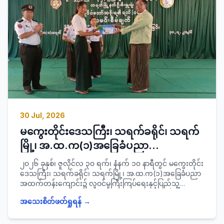
အဖွဲ့ဝင်များ နှင့်အတူ ကွင်းဆင်းစစ်ဆေးခဲ့ကြောင်း သတင်းရရှိ
ပါသည်။
30 Jul, 2026
မကွေးတိုင်းဒေသကြီး၊ သရက်ခရိုင်၊ သရက်
မြို့၊ အ.ထ.က(၁)အခြေခံပညာ
အထက်တန်းကျောင်း၌ ကျောင်းသား/
၂၀၂၆ ခုနှစ်၊ ဇူလိုင်လ ၃၀ ရက်၊ နံနက် ၁၀ နာရီတွင် မကွေးတိုင်း
သူများအား နိုင်ငံတော်အစိုးရ၏ ရက်(၁၀၀)
ဒေသကြီး၊ သရက်ခရိုင်၊ သရက်မြို့၊ အ.ထ.က(၁)အခြေခံပညာ
အထက်တန်းကျောင်း၌ လူဝင်မှုကြီးကြပ်ရေးနှင့်ပြည်သူ့
လမင်းစီမံချက်ဖြင့် နိုင်ငံသားစိစစ်ရေးကတ်
အင်အားဝန်ကြီးဌာန မြို့နယ်ဦးစီးမှူးရုံးမှ နိုင်ငံတော်အစိုးရ၏
နှင့် UID ကတ်ထုတ်ပေးခြင်းအခမ်းအနားသို့
အသေးစိတ်ဖတ်ရှုရန် →
ရက်(၁၀၀)လမင်းစီမံချက်ဖြင့် ကျောင်းသား/သူများအား
နိုင်ငံသားစိစစ်ရေးကတ်နှင့် UID ကတ်ထုတ်ပေးခြင်း
တက်ရောက်
အခမ်းအနားသို့ ခရိုင်စီမံခန့်ခွဲရေးနှင့်အုပ်ချုပ်ရေး ကော်မတီ