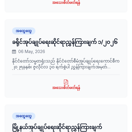
အသေးစိတ်ဖတ်ရန်
အထွေထွေ
ခရိုင်အုပ်ချုပ်ရေးဆိုင်ရာညွှန်ကြားချက် ၁/၂၀၂၆
06 May, 2026
နိုင်ငံတော်သမ္မတရုံးသည် နိုင်ငံတော်စီမံအုပ်ချုပ်ရေးကောင်စီက
၂၀၂၅ခုနှစ်၊ ဇူလိုင်လ ၃၀ ရက်စွဲပါ ညွှန်ကြားချက်အမှတ်
၃/၂၀၂၅ဖြင့် ထုတ်ပြန်ခဲ့သည့် ခရိုင်အုပ်ချုပ်ရေးဆိုင်ရာ
ညွှန်ကြားချက်ကို ပြင်ဆင်ညွှန်ကြားချက်အား ထုတ်ပြန်လိုက်
သည်။
အသေးစိတ်ဖတ်ရန်
အထွေထွေ
မြို့နယ်အုပ်ချုပ်ရေးဆိုင်ရာညွှန်ကြားချက်