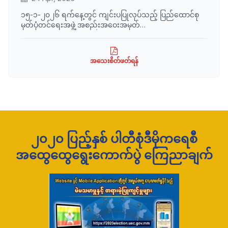
၁၅-၁-၂၀၂၆ ရက်နေ့တွင် ကျင်းပပြုလုပ်သည့် ပြည်ထောင်စု
မှတ်ပုံတင်ရေးအဖွဲ့ အစည်းအဝေးအမှတ်
စဉ်(၁/၂၀၂၆)ဆုံးဖြတ်ချက်အရ မှတ်ပုံတင်ခွင့်ပြုထားသော
အစိုးရမဟုတ်သောနိုင်ငံတကာအသင်းအဖွဲ့ ၁၁ ဖွဲ့စာရင်းအား
ဖော်ပြအပ်ပါသည်။
အသေးစိတ်ဖတ်ရန်
၂၀၂၀ ပြည့်နှစ် ပါတီစုံဒီမိုကရေစီ
အထွေထွေရွေးကောက်ပွဲ ကြေညာချက်