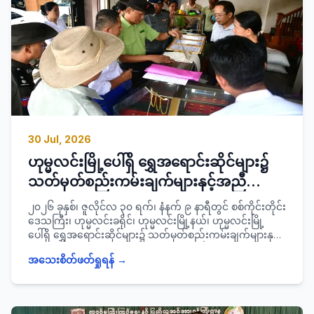
30 Jul, 2026
ဟုမ္မလင်းမြို့ပေါ်ရှိ ရွှေအရောင်းဆိုင်များ၌
သတ်မှတ်စည်းကမ်းချက်များနှင့်အညီ
ရောင်းချမှုရှိ/မရှိ၊ ရွှေအရည်အသွေးစံချိန်
၂၀၂၆ ခုနှစ်၊ ဇူလိုင်လ ၃၀ ရက်၊ နံနက် ၉ နာရီတွင် စစ်ကိုင်းတိုင်း
စံညွှန်းကိုက်ညီမှုရှိ/မရှိနှင့် တရားဝင်ရောင်းချ
ဒေသကြီး၊ ဟုမ္မလင်းခရိုင်၊ ဟုမ္မလင်းမြို့နယ်၊ ဟုမ္မလင်းမြို့
ပေါ်ရှိ ရွှေအရောင်းဆိုင်များ၌ သတ်မှတ်စည်းကမ်းချက်များနှင့်
ခွင့်လိုင်စင်ရှိ/မရှိတို့အား ကွင်းဆင်းစစ်ဆေး
အညီ ရောင်းချမှုရှိ/မရှိ၊ ရွှေအရည်အသွေးစံချိန်စံညွှန်းကိုက်ညီမှု
အသေးစိတ်ဖတ်ရှုရန် →
ရှိ/မရှိနှင့် တရားဝင်ရောင်းချခွင့်လိုင်စင်ရှိ/မရှိ တို့အား ခရိုင်စီမံ
ခန့်ခွဲရေးနှင့်အုပ်ချုပ်ရေးကော်မတီဥက္ကဋ္ဌ ခရိုင်အုပ်ချုပ်ရေး ဦး
အောင်ဟိန်းကျော်သည် ခရိုင်/မြို့နယ်အဆင့်အဖိုးတန်
သတ္တု(ရွှေ)ရောင်းဝယ်သူများဆိုင်ရာ ပူးပေါင်းစစ်ဆေးရေးအဖွဲ့