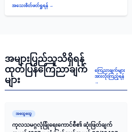
မှ ကြီးမှူး ဖွင့်လှစ်သည့် ရပ်ကွက်/ ကျေးရွာအုပ်စုအုပ်ချုပ်ရေးမှူး
ဆရာဖြစ်သင်တန်း(TOT)အခမ်းအနားသို့
အသေးစိတ်ဖတ်ရှုရန် →
များအတွက် ဥပဒေအသိပညာပြန့်ပွားရေးဆရာဖြစ်
သင်တန်း(TOT)အခမ်းအနားသို့ ခရိုင်စီမံခန့်ခွဲရေးနှင့်အုပ်ချုပ်
တက်ရောက်
ရေးကော်မတီဥက္ကဋ္ဌ ခရိုင်အုပ်ချုပ်ရေးမှူး ဦးမင်းမင်းထွန်းနှင့်
အဖွဲ့ဝင်များ၊ မြို့နယ်စီမံခန့်ခွဲရေးနှင့်အုပ်ချုပ်ရေးကော်မတီအဖွဲ့
ဝင်များ၊ သက်ဆိုင်ရာ ဌာနတာဝန်ရှိသူများ၊ ရပ်ကွက်/
ကျေးရွာအုပ်စုအုပ်ချုပ်ရေးမှူးများ စုစုပေါင်းအင်အား ၅၂ ဦးတို့
တက်ရောက် ခဲ့ကြောင်း သတင်းရရှိပါသည်။
အများပြည်သူသိရှိရန်
ထုတ်ပြန်ကြေညာချက်
ကြေညာချက်များ
အားလုံးကြည့်ရန်
များ
→
အထွေထွေ
ကုလသမဂ္ဂလုံခြုံရေးကောင်စီ၏ ဆုံးဖြတ်ချက်