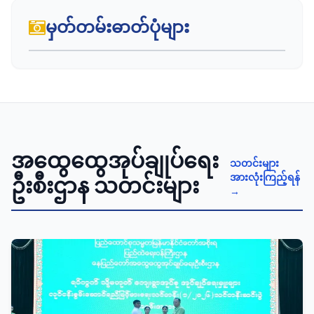
မှတ်တမ်းဓာတ်ပုံများ
အထွေထွေအုပ်ချုပ်ရေး
သတင်းများ
အားလုံးကြည့်ရန်
ဦးစီးဌာန သတင်းများ
→