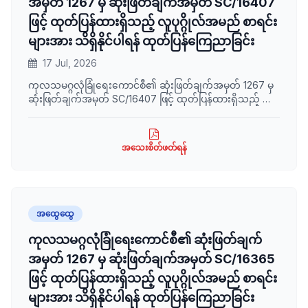
အမှတ် 1267 မှ ဆုံးဖြတ်ချက်အမှတ် SC/16407
ဖြင့် ထုတ်ပြန်ထားရှိသည့် လူပုဂ္ဂိုလ်အမည် စာရင်း
များအား သိရှိနိုင်ပါရန် ထုတ်ပြန်ကြေညာခြင်း
17 Jul, 2026
ကုလသမဂ္ဂလုံခြုံရေးကောင်စီ၏ ဆုံးဖြတ်ချက်အမှတ် 1267 မှ
ဆုံးဖြတ်ချက်အမှတ် SC/16407 ဖြင့် ထုတ်ပြန်ထားရှိသည့် လူ
ပုဂ္ဂိုလ်အမည် စာရင်းများအား သိရှိနိုင်ပါရန် ထုတ်ပြန်ကြေညာ
အပ်ပါသည်။
အသေးစိတ်ဖတ်ရန်
အထွေထွေ
ကုလသမဂ္ဂလုံခြုံရေးကောင်စီ၏ ဆုံးဖြတ်ချက်
အမှတ် 1267 မှ ဆုံးဖြတ်ချက်အမှတ် SC/16365
ဖြင့် ထုတ်ပြန်ထားရှိသည့် လူပုဂ္ဂိုလ်အမည် စာရင်း
များအား သိရှိနိုင်ပါရန် ထုတ်ပြန်ကြေညာခြင်း