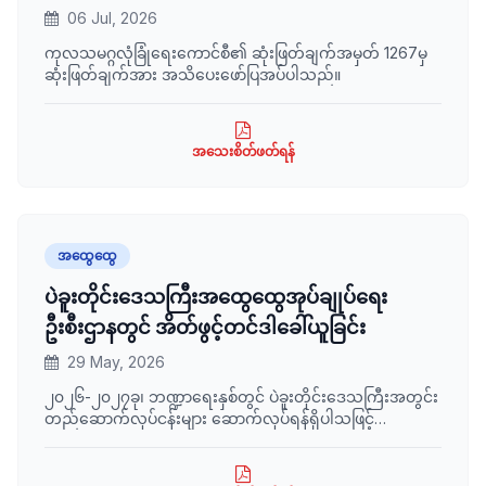
06 Jul, 2026
ကုလသမဂ္ဂလုံခြုံရေးကောင်စီ၏ ဆုံးဖြတ်ချက်အမှတ် 1267မှ
ဆုံးဖြတ်ချက်အား အသိပေးဖော်ပြအပ်ပါသည်။
အသေးစိတ်ဖတ်ရန်
အထွေထွေ
ပဲခူးတိုင်းဒေသကြီးအထွေထွေအုပ်ချုပ်ရေး
ဦးစီးဌာနတွင် အိတ်ဖွင့်တင်ဒါခေါ်ယူခြင်း
29 May, 2026
၂၀၂၆-၂၀၂၇ခု၊ ဘဏ္ဍာရေးနှစ်တွင် ပဲခူးတိုင်းဒေသကြီးအတွင်း
တည်ဆောက်လုပ်ငန်းများ ဆောက်လုပ်ရန်ရှိပါသဖြင့်
မြန်မာနိုင်ငံသား လုပ်ငန်းရှင်များ ထံမှ အိတ်ဖွင့်တင်ဒါတင်သွင်း
ရန် ဖိတ်ခေါ်အပ်ပါသည်။