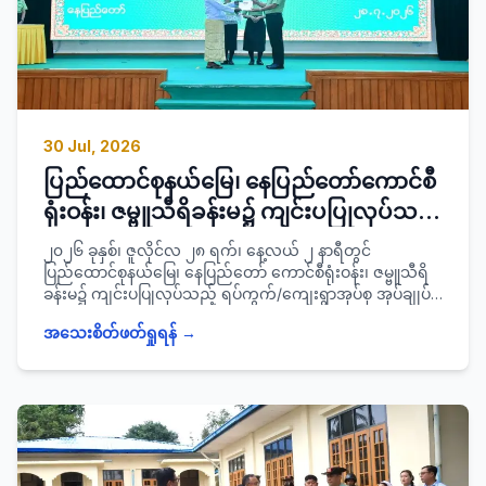
30 Jul, 2026
ပြည်ထောင်စုနယ်မြေ၊ နေပြည်တော်ကောင်စီ
ရုံးဝန်း၊ ဇမ္ဗူသီရိခန်းမ၌ ကျင်းပပြုလုပ်သည့်
ရပ်ကွက်/ ကျေးရွာအုပ်စုအုပ်ချုပ်ရေးမှူးများ
၂၀၂၆ ခုနှစ်၊ ဇူလိုင်လ ၂၈ ရက်၊ နေ့လယ် ၂ နာရီတွင်
လုပ်ငန်းစွမ်းဆောင်ရည်မြင့်မားရေးသင်တန်း
ပြည်ထောင်စုနယ်မြေ၊ နေပြည်တော် ကောင်စီရုံးဝန်း၊ ဇမ္ဗူသီရိ
ခန်းမ၌ ကျင်းပပြုလုပ်သည့် ရပ်ကွက်/ကျေးရွာအုပ်စု အုပ်ချုပ်
(၁/၂၀၂၆)သင်တန်းဆင်းပွဲ အခမ်းအနားသို့
ရေးမှူးများ လုပ်ငန်းစွမ်းဆောင်ရည်မြင့်မားရေး
တက်ရော
အသေးစိတ်ဖတ်ရှုရန် →
သင်တန်း(၁/၂၀၂၆) သင်တန်းဆင်းပွဲအခမ်းအနားသို့
နေပြည်တော် ကောင်စီအဖွဲ့ဝင် ဗိုလ်မှူးကြီး ရဲမိုး၊ နေပြည်တော်
ကောင်စီအတွင်းရေးမှူး/ နေပြည်တော်အထွေထွေ အုပ်ချုပ်ရေး
ဦးစီးဌာန အုပ်ချုပ်ရေးမှူး ဦးသန်းဆွေဝင်း၊ ခရိုင်/ မြို့နယ်စီမံ
ခန့်ခွဲရေးနှင့်အုပ်ချုပ်ရေး ကော်မတီဥက္ကဋ္ဌများ၊ ဌာနဆိုင်ရာ
တာဝန်ရှိသူများ၊ ရပ်ကွက်/ကျေးရွာအုပ်စုအုပ်ချုပ်ရေးမှူး
သင်တန်းသား ၃၄ ဦးတို့ တက်ရောက်ခဲ့ပြီး သင်တန်း