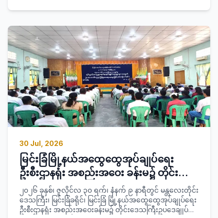
ပညာ သင်တန်းအမှတ်စဉ်(၂/၂၀၂၆-၂၀၂၇) သင်တန်းဆင်းပွဲ
အခမ်းအနားသို့ ခရိုင်စီမံခန့်ခွဲရေးနှင့်အုပ်ချုပ်ရေး ကော်မတီ
ဥက္ကဋ္ဌ ခရိုင်အုပ်ချုပ်ရေးမှူး ဦးရဲထူးနှင့် အဖွဲ့ဝင်များ၊ ခရိုင်
အမျိုးသမီးရေးရာအဖွဲ့ဥက္ကဋ္ဌနှင့် အဖွဲ့ဝင်များ၊ ခရိုင်/မြို့နယ်စီမံ
ခန့်ခွဲရေးနှင့်အုပ်ချုပ်ရေးကော်မတီအဖွဲ့ဝင်များ၊ သင်တန်းသူများ
တက်ရောက် ခဲ့ကြောင်း သတင်းရရှိပါသည်။
30 Jul, 2026
မြင်းခြံမြို့နယ်အထွေထွေအုပ်ချုပ်ရေး
ဦးစီးဌာနရုံး အစည်းအဝေး ခန်းမ၌ တိုင်း
ဒေသကြီးဥပဒေချုပ်ရုံးမှ ကြီးမှူးဖွင့်လှစ်
၂၀၂၆ ခုနှစ်၊ ဇူလိုင်လ ၃၀ ရက်၊ နံနက် ၉ နာရီတွင် မန္တလေးတိုင်း
သည့် ရပ်ကွက်/ ကျေးရွာအုပ်စုအုပ်ချုပ်ရေး
ဒေသကြီး၊ မြင်းခြံခရိုင်၊ မြင်းခြံ မြို့နယ်အထွေထွေအုပ်ချုပ်ရေး
ဦးစီးဌာနရုံး အစည်းအဝေးခန်းမ၌ တိုင်းဒေသကြီးဥပဒေချုပ်ရုံး
မှူးများ အတွက် ဥပဒေအသိပညာပြန့်ပွားရေး