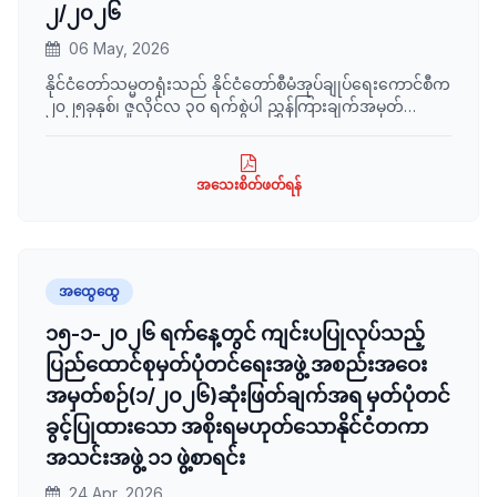
၂/၂၀၂၆
06 May, 2026
နိုင်ငံတော်သမ္မတရုံးသည် နိုင်ငံတော်စီမံအုပ်ချုပ်ရေးကောင်စီက
၂၀၂၅ခုနှစ်၊ ဇူလိုင်လ ၃၀ ရက်စွဲပါ ညွှန်ကြားချက်အမှတ်
၄/၂၀၂၅ ဖြင့် ထုတ်ပြန်ခဲ့သည့် မြို့နယ်အုပ်ချုပ်ရေးဆိုင်ရာ
ညွှန်ကြားချက်ကို ပြင်ဆင်ညွှန်ကြားချက်အား ထုတ်ပြန်လိုက်
သည်။
အသေးစိတ်ဖတ်ရန်
အထွေထွေ
၁၅-၁-၂၀၂၆ ရက်နေ့တွင် ကျင်းပပြုလုပ်သည့်
ပြည်ထောင်စုမှတ်ပုံတင်ရေးအဖွဲ့ အစည်းအဝေး
အမှတ်စဉ်(၁/၂၀၂၆)ဆုံးဖြတ်ချက်အရ မှတ်ပုံတင်
ခွင့်ပြုထားသော အစိုးရမဟုတ်သောနိုင်ငံတကာ
အသင်းအဖွဲ့ ၁၁ ဖွဲ့စာရင်း
24 Apr, 2026