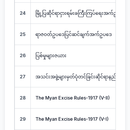
24
မြို့ပြဆိုင်ရာငှားရမ်းခကြီးကြပ်ရေးအက်ဥပဒေ 
25
ရာဇဝတ်ဥပဒေပြင်ဆင်ချက်အက်ဥပဒေ
26
ပြစ်မှုများဇယား
27
အသင်းအဖွဲ့များမှတ်ပုံတင်ခြင်းဆိုင်ရာနည်းဥပဒေ
28
The Myan Excise Rules-1917 (V-II)
29
The Myan Excise Rules-1917 (V-I)