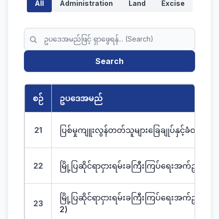
All
Administration
Land
Excise
Search
စဉ်
ဥပဒေအမည်
21
ပြစ်မှုကျူးလွန်တတ်သူများခြေချုပ်နှင့်ခံဝန်အ
22
မြို့ပြဆိုင်ရာငှားရမ်းခကြီးကြပ်ရေးအက်ဥပဒေ
မြို့ပြဆိုင်ရာငှားရမ်းခကြီးကြပ်ရေးအက်ဥပဒေ 
23
2)