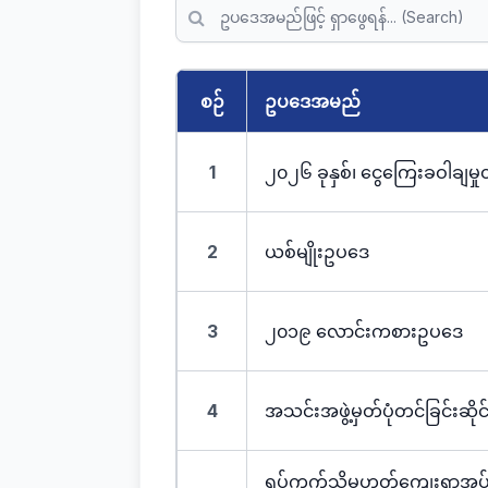
စဉ်
ဥပဒေအမည်
1
၂၀၂၆ ခုနှစ်၊ ငွေကြေးခဝါချမ
2
ယစ်မျိုးဥပဒေ
3
၂၀၁၉ လောင်းကစားဥပဒေ
4
အသင်းအဖွဲ့မှတ်ပုံတင်ခြင်းဆ
ရပ်ကွက်သို့မဟုတ်ကျေးရွာအုပ