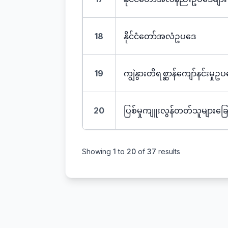
18
နိုင်ငံတော်အလံဥပဒေ
19
ကျွဲနွားတိရစ္ဆာန်ကျော်နင်းမှုဥ
20
ပြစ်မှုကျူးလွန်တတ်သူများခြ
Showing
1
to
20
of
37
results