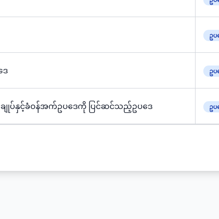
ဥပဒ
ပဒေ
ဥပဒ
ေချုပ်နှင့်ခံဝန်အက်ဥပဒေကို ပြင်ဆင်သည့်ဥပဒေ
ဥပဒ