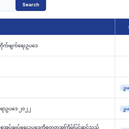
Search
ှုတိုက်ဖျက်ရေးဥပဒေ
ဥပဒ
ိုင်ရာဥပဒေ ၂၀၂၂
ဥပဒ
်စုအုပ်ချုပ်ရေးဥပဒေကိုစတုတ္ထအကြိမ်ပြင်ဆင်သည့်