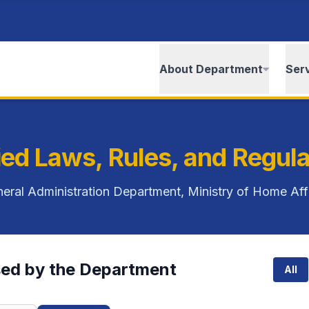
About Department
Ser
ied Laws, Rules, and Regula
eral Administration Department, Ministry of Home Aff
sed by the Department
All