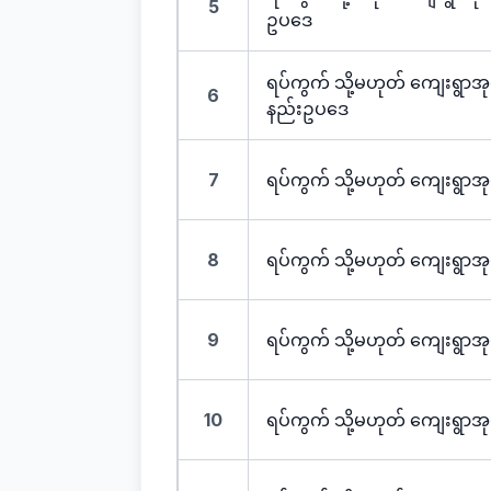
5
ဥပဒေ
ရပ်ကွက် သို့မဟုတ် ကျေးရွာအ
6
နည်းဥပဒေ
7
ရပ်ကွက် သို့မဟုတ် ကျေးရွာအ
8
ရပ်ကွက် သို့မဟုတ် ကျေးရွာအ
9
ရပ်ကွက် သို့မဟုတ် ကျေးရွာအု
10
ရပ်ကွက် သို့မဟုတ် ကျေးရွာအု