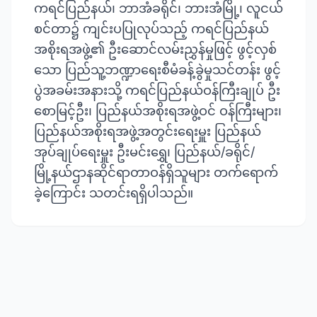
ကရင်ပြည်နယ်၊ ဘာအံခရိုင်၊ ဘားအံမြို့၊ လူငယ်
စင်တာ၌ ကျင်းပပြုလုပ်သည့် ကရင်ပြည်နယ်
အစိုးရအဖွဲ့၏ ဦးဆောင်လမ်းညွှန်မှုဖြင့် ဖွင့်လှစ်
သော ပြည်သူ့ဘဏ္ဍာရေးစီမံခန့်ခွဲမှုသင်တန်း ဖွင့်
ပွဲအခမ်းအနားသို့ ကရင်ပြည်နယ်ဝန်ကြီးချုပ် ဦး
စောမြင့်ဦး၊ ပြည်နယ်အစိုးရအဖွဲ့ဝင် ဝန်ကြီးများ၊
ပြည်နယ်အစိုးရအဖွဲ့အတွင်းရေးမှူး ပြည်နယ်
အုပ်ချုပ်ရေးမှူး ဦးမင်းရွှေ၊ ပြည်နယ်/ခရိုင်/
မြို့နယ်ဌာနဆိုင်ရာတာဝန်ရှိသူများ တက်ရောက်