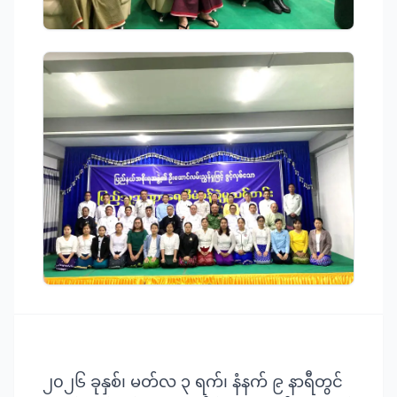
၂၀၂၆ ခုနှစ်၊ မတ်လ ၃ ရက်၊ နံနက် ၉ နာရီတွင်