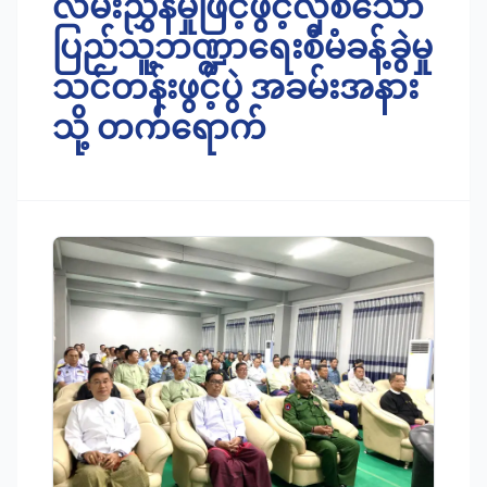
လမ်းညွှန်မှုဖြင့်ဖွင့်လှစ်သော
ပြည်သူ့ဘဏ္ဍာရေးစီမံခန့်ခွဲမှု
သင်တန်းဖွင့်ပွဲ အခမ်းအနား
သို့ တက်ရောက်