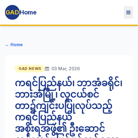
GAD
Home
← Home
03 Mar, 2026
GAD NEWS
ကရင်ပြည်နယ်၊ ဘာအံခရိုင်၊
ဘားအံမြို့၊ လူငယ်စင်
တာ၌ကျင်းပပြုလုပ်သည့်
ကရင်ပြည်နယ်
အစိုးရအဖွဲ့၏ ဦးဆောင်