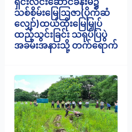
ရှင်းလင်းဆောင်ခန်းမ၌
သစ်စိမ်းမြေဩဇာ(ပိုက်ဆံ
လျှော်)ထယ်ထိုးမြေမြှုပ်
ထည့်သွင်းခြင်း သရုပ်ပြပွဲ
အခမ်းအနားသို့ တက်ရောက်