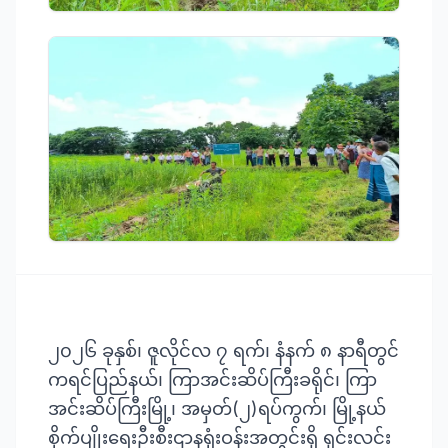
၂၀၂၆ ခုနှစ်၊ ဇူလိုင်လ ၇ ရက်၊ နံနက် ၈ နာရီတွင်
ကရင်ပြည်နယ်၊ ကြာအင်းဆိပ်ကြီးခရိုင်၊ ကြာ
အင်းဆိပ်ကြီးမြို့၊ အမှတ်(၂)ရပ်ကွက်၊ မြို့နယ်
စိုက်ပျိုးရေးဦးစီးဌာနရုံးဝန်းအတွင်းရှိ ရှင်းလင်း