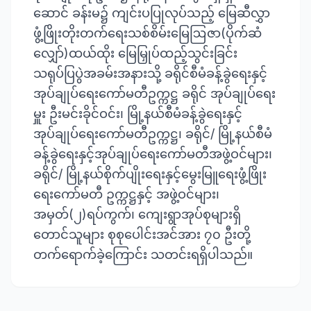
ဆောင် ခန်းမ၌ ကျင်းပပြုလုပ်သည့် မြေဆီလွှာ
ဖွံ့ဖြိုးတိုးတက်ရေးသစ်စိမ်းမြေဩဇာ(ပိုက်ဆံ
လျှော်)ထယ်ထိုး မြေမြှုပ်ထည့်သွင်းခြင်း
သရုပ်ပြပွဲအခမ်းအနားသို့ ခရိုင်စီမံခန့်ခွဲရေးနှင့်
အုပ်ချုပ်ရေးကော်မတီဥက္ကဋ္ဌ ခရိုင် အုပ်ချုပ်ရေး
မှူး ဦးမင်းခိုင်ဝင်း၊ မြို့နယ်စီမံခန့်ခွဲရေးနှင့်
အုပ်ချုပ်ရေးကော်မတီဥက္ကဋ္ဌ၊ ခရိုင်/ မြို့နယ်စီမံ
ခန့်ခွဲရေးနှင့်အုပ်ချုပ်ရေးကော်မတီအဖွဲ့ဝင်များ၊
ခရိုင်/ မြို့နယ်စိုက်ပျိုးရေးနှင့်မွေးမြူရေးဖွံ့ဖြိုး
ရေးကော်မတီ ဥက္ကဋ္ဌနှင့် အဖွဲ့ဝင်များ၊
အမှတ်(၂)ရပ်ကွက်၊ ကျေးရွာအုပ်စုများရှိ
တောင်သူများ စုစုပေါင်းအင်အား ၇၀ ဦးတို့