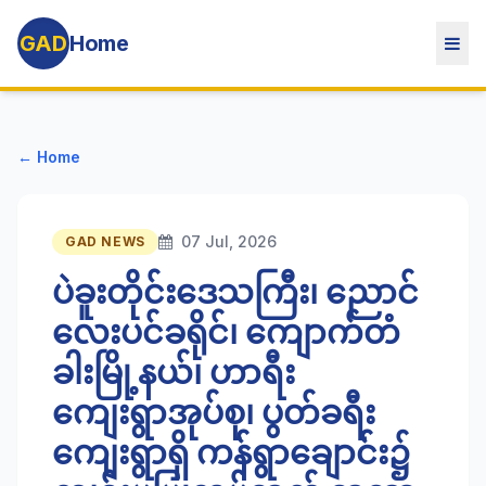
GAD
Home
← Home
07 Jul, 2026
GAD NEWS
ပဲခူးတိုင်းဒေသကြီး၊ ညောင်
လေးပင်ခရိုင်၊ ကျောက်တံ
ခါးမြို့နယ်၊ ဟာရီး
ကျေးရွာအုပ်စု၊ ပွတ်ခရီး
ကျေးရွာရှိ ကန်ရွာချောင်း၌