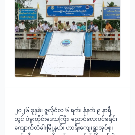
၂၀၂၆ ခုနှစ်၊ ဇူလိုင်လ ၆ ရက်၊ နံနက် ၉ နာရီ
တွင် ပဲခူးတိုင်းဒေသကြီး၊ ညောင်လေးပင်ခရိုင်၊
ကျောက်တံခါးမြို့နယ်၊ ဟာရီးကျေးရွာအုပ်စု၊