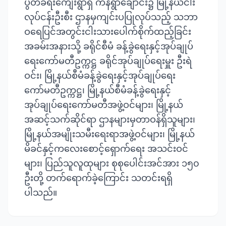
ပွတ်ခရီးကျေးရွာရှိ ကန်ရွာချောင်း၌ မြို့နယ်ငါး
လုပ်ငန်းဦးစီး ဌာနမှကျင်းပပြုလုပ်သည့် သဘာ
ဝရေပြင်အတွင်းငါးသားပေါက်စိုက်ထည့်ခြင်း
အခမ်းအနားသို့ ခရိုင်စီမံ ခန့်ခွဲရေးနှင့်အုပ်ချုပ်
ရေးကော်မတီဥက္ကဋ္ဌ ခရိုင်အုပ်ချုပ်ရေးမှူး ဦးရဲ
ဝင်း၊ မြို့နယ်စီမံခန့်ခွဲရေးနှင့်အုပ်ချုပ်ရေး
ကော်မတီဥက္ကဋ္ဌ၊ မြို့နယ်စီမံခန့်ခွဲရေးနှင့်
အုပ်ချုပ်ရေးကော်မတီအဖွဲ့ဝင်များ၊ မြို့နယ်
အဆင့်သက်ဆိုင်ရာ ဌာနများမှတာဝန်ရှိသူများ၊
မြို့နယ်အမျိုးသမီးရေးရာအဖွဲ့ဝင်များ၊ မြို့နယ်
မိခင်နှင့်ကလေးစောင့်ရှောက်ရေး အသင်းဝင်
များ၊ ပြည်သူလူထုများ စုစုပေါင်းအင်အား ၁၅၀
ဦးတို့ တက်ရောက်ခဲ့ကြောင်း သတင်းရရှိ