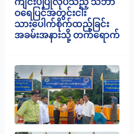
ကျင်းပပြုလုပ်သည့် သဘာ
ဝရေပြင်အတွင်းငါး
သားပေါက်စိုက်ထည့်ခြင်း
အခမ်းအနားသို့ တက်ရောက်