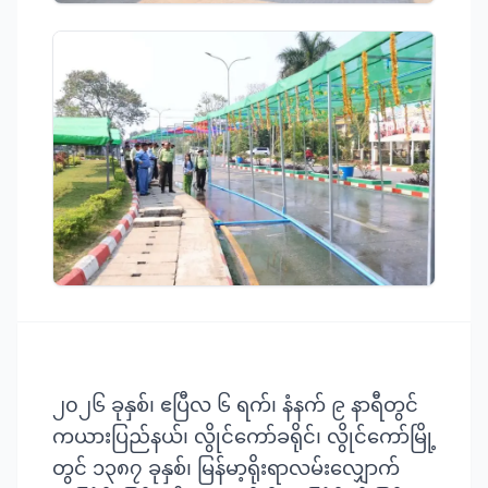
၂၀၂၆ ခုနှစ်၊ ဧပြီလ ၆ ရက်၊ နံနက် ၉ နာရီတွင်
ကယားပြည်နယ်၊ လွိုင်ကော်ခရိုင်၊ လွိုင်ကော်မြို့
တွင် ၁၃၈၇ ခုနှစ်၊ မြန်မာ့ရိုးရာလမ်းလျှောက်