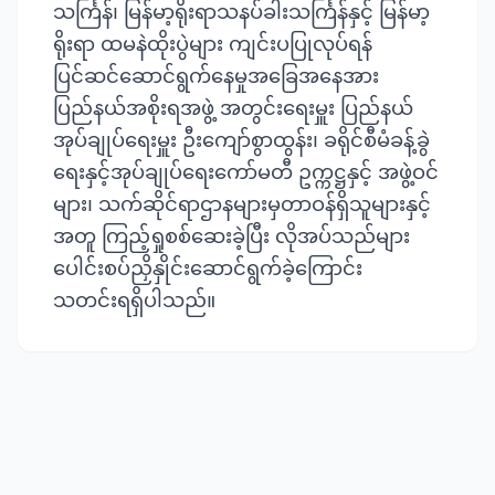
သင်္ကြန်၊ မြန်မာ့ရိုးရာသနပ်ခါးသင်္ကြန်နှင့် မြန်မာ့
ရိုးရာ ထမနဲထိုးပွဲများ ကျင်းပပြုလုပ်ရန်
ပြင်ဆင်ဆောင်ရွက်နေမှုအခြေအနေအား
ပြည်နယ်အစိုးရအဖွဲ့ အတွင်းရေးမှူး ပြည်နယ်
အုပ်ချုပ်ရေးမှူး ဦးကျော်စွာထွန်း၊ ခရိုင်စီမံခန့်ခွဲ
ရေးနှင့်အုပ်ချုပ်ရေးကော်မတီ ဥက္ကဋ္ဌနှင့် အဖွဲ့ဝင်
များ၊ သက်ဆိုင်ရာဌာနများမှတာဝန်ရှိသူများနှင့်
အတူ ကြည့်ရှုစစ်ဆေးခဲ့ပြီး လိုအပ်သည်များ
ပေါင်းစပ်ညှိနှိုင်းဆောင်ရွက်ခဲ့ကြောင်း