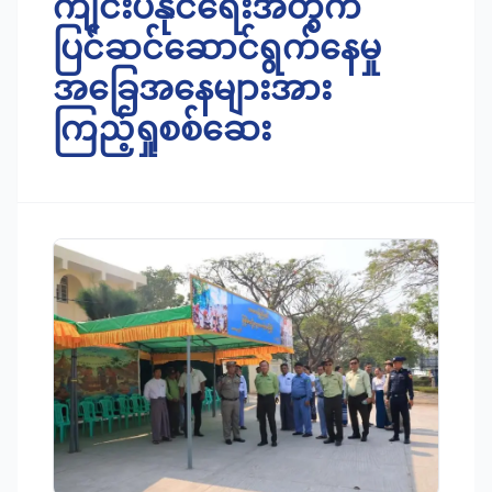
ကျင်းပနိုင်ရေးအတွက်
ပြင်ဆင်ဆောင်ရွက်နေမှု
အခြေအနေများအား
ကြည့်ရှုစစ်ဆေး