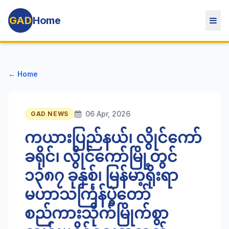
GAD
Home
← Home
06 Apr, 2026
GAD NEWS
ကယားပြည်နယ်၊ လွိုင်ကော်
ခရိုင်၊ လွိုင်ကော်မြို့တွင်
၁၃၈၇ ခုနှစ်၊ မြန်မာ့ရိုးရာ
မဟာသင်္ကြန်ပွဲတော်
စည်ကားသိုက်မြိုက်စွာ