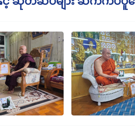
င့် ဆုတံဆိပ်များ ဆက်ကပ်ပူဇ