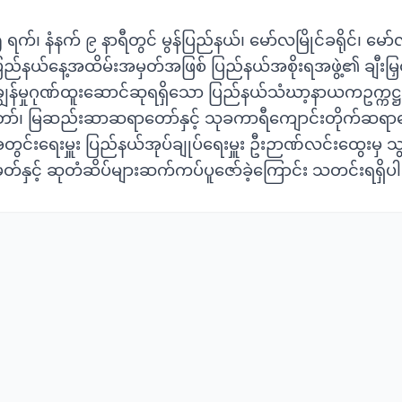
ရက်၊ နံနက် ၉ နာရီတွင် မွန်ပြည်နယ်၊ မော်လမြိုင်ခရိုင်၊ မော်လမ
်ပြည်နယ်နေ့အထိမ်းအမှတ်အဖြစ် ပြည်နယ်အစိုးရအဖွဲ့၏ ချီးမြှင
န်မှုဂုဏ်ထူးဆောင်ဆုရရှိသော ပြည်နယ်သံဃာ့နာယကဥက္
ာ်၊ မြဆည်းဆာဆရာတော်နှင့် သုခကာရီကျောင်းတိုက်ဆရာတေ
တွင်းရေးမှူး ပြည်နယ်အုပ်ချုပ်ရေးမှူး ဦးဉာဏ်လင်းထွေးမှ