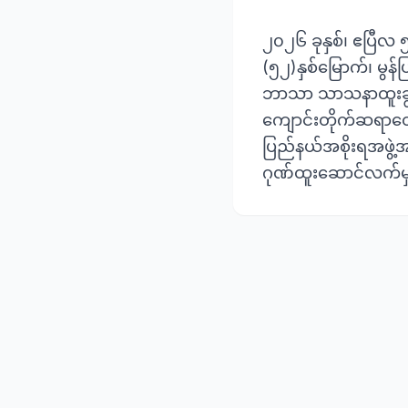
၂၀၂၆ ခုနှစ်၊ ဧပြီလ ၅ 
(၅၂)နှစ်မြောက်၊ မွန
ဘာသာ သာသနာထူးချွ
ကျောင်းတိုက်ဆရာတေ
ပြည်နယ်အစိုးရအဖွဲ့အ