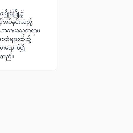
ြိုင်မြို့၌
့်အပ်နှင်းသည့်
ကဋ္ဌ အဘယသုတရာမ
ာ်များထံသို့
 သွားရောက်၍