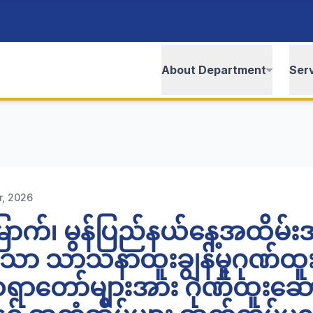
About Department
Ser
r, 2026
ြောက်၊ မွန်ပြည်နယ်နေ့အထိမ်း
သာ သာသနာထူးချွန်မှုဂုဏ်ထ
ရာတော်များအား ဂုဏ်ထူးဆေ