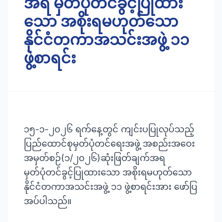
အရ မှတ်ပုံတင်ခွင့်ပြုထား
သော အစိုးရမဟုတ်သော
နိုင်ငံတကာအသင်းအဖွဲ့ ၁၁
ဖွဲ့စာရင်း
၁၅-၁-၂၀၂၆ ရက်နေ့တွင် ကျင်းပပြုလုပ်သည့်
ပြည်ထောင်စုမှတ်ပုံတင်ရေးအဖွဲ့ အစည်းအဝေး
အမှတ်စဉ်(၁/၂၀၂၆)ဆုံးဖြတ်ချက်အရ
မှတ်ပုံတင်ခွင့်ပြုထားသော အစိုးရမဟုတ်သော
နိုင်ငံတကာအသင်းအဖွဲ့ ၁၁ ဖွဲ့စာရင်းအား ဖော်ပြ