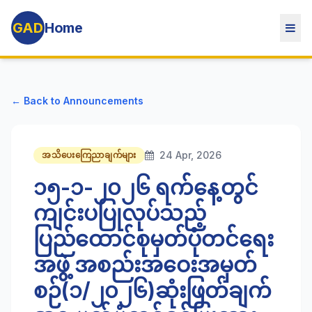
GAD
Home
← Back to Announcements
24 Apr, 2026
အသိပေးကြေညာချက်များ
၁၅-၁-၂၀၂၆ ရက်နေ့တွင်
ကျင်းပပြုလုပ်သည့်
ပြည်ထောင်စုမှတ်ပုံတင်ရေး
အဖွဲ့ အစည်းအဝေးအမှတ်
စဉ်(၁/၂၀၂၆)ဆုံးဖြတ်ချက်