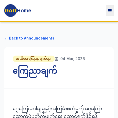
GAD
Home
← Back to Announcements
04 Mar, 2026
အသိပေးကြေညာချက်များ
ကြေညာချက်
ငွေကြေးခဝါချမှုနှင့်အကြမ်းဖက်မှုကို ငွေကြေး
ထောက်ပံ့မှုတိုက်ဖျက်ရေး ဆောင်ရွက်နိုင်ရန်