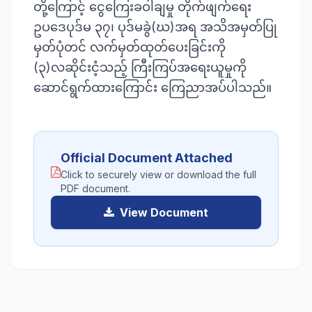
တို့ကြောင့် ငွေကြေးခဝါချမှု တိုက်ဖျက်ရေး
ဥပဒေပုဒ်မ ၃၇၊ ပုဒ်မခွဲ(ဃ)အရ အသိအမှတ်ပြု
မှတ်ပုံတင် လက်မှတ်ထုတ်ပေးခြင်းကို
(၃)လဆိုင်းငံ့သည့် ကြီးကြပ်အရေးယူမှုကို
Official Document Attached
Click to securely view or download the full
PDF document.
View Document