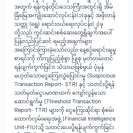
အတွက် ရန်ကုန်တိုင်းဒေသကြီးအတွင်းရှိ အိမ်
ခြံမြေအကျိုးဆောင်လုပ်ငန်း(၁)ခုနှင့် အဖိုးတန်
သတ္တု (ရွှေ) ရောင်းဝယ်ရေးလုပ်ငန်း(၂)ခု
တို့သည် ကွင်းဆင်းစစ်ဆေးတွေ့ရှိချက်အပေါ်
ပြန်လည်ပြင်ဆင် ရမည့်အချက်များ
အကြောင်းကြားခဲ့သော်လည်း နေ့စဉ်ရောင်းချမှု
စာရင်းကို တိကျပြည့်စုံစွာ ပြုစု မှတ်တမ်းတင်
ရန်ပျက်ကွက်ခြင်း၊ သံသယဖြစ်ဖွယ် ပုံမှန်
မဟုတ်သောငွေကြေးလွှဲပြောင်းမှု (Suspicious
Transaction Report- STR) နှင့် သတင်းပို့ရန်
သတ်မှတ်ငွေပမာဏထက် ကျော်လွန်သော
ဆောင်ရွက်မှု (Threshold Transaction
Report- TTR) များကို ငွေကြေးဆိုင်ရာ စုံစမ်း
ထောက်လှမ်းရေးအဖွဲ့ (Financial Intelligence
Unit-FIU)သို့ သတင်းပေးပို့ရန်ပျက်ကွက်ခြင်း