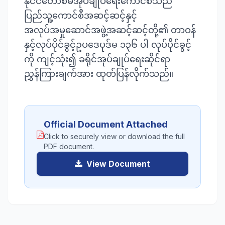
နိုင်ငံတော်စီမံအုပ်ချုပ်ရေးကောင်စီသည်
ပြည်သူ့ကောင်စီအဆင့်ဆင့်နှင့်
အလုပ်အမှုဆောင်အဖွဲ့အဆင့်ဆင့်တို့၏ တာဝန်
နှင့်လုပ်ပိုင်ခွင့်ဥပဒေပုဒ်မ ၁၃၆ ပါ လုပ်ပိုင်ခွင့်
ကို ကျင့်သုံး၍ ခရိုင်အုပ်ချုပ်ရေးဆိုင်ရာ
Official Document Attached
Click to securely view or download the full
PDF document.
View Document